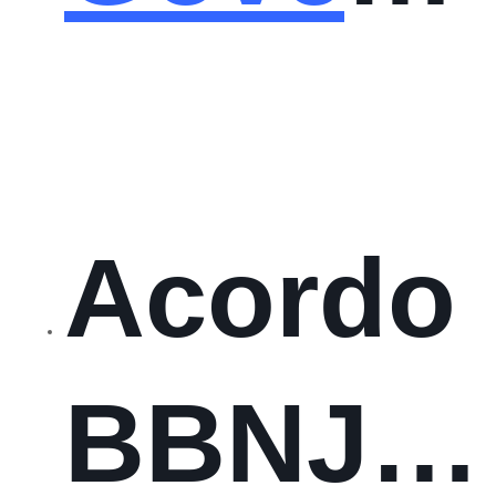
do
Oceano
Acordo
para o
BBNJ –