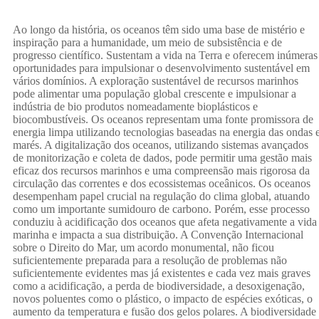
Antrop
a última
Ao longo da história, os oceanos têm sido uma base de mistério e
inspiração para a humanidade, um meio de subsistência e de
progresso científico. Sustentam a vida na Terra e oferecem inúmeras
oportunidades para impulsionar o desenvolvimento sustentável em
vários domínios. A exploração sustentável de recursos marinhos
–
pode alimentar uma população global crescente e impulsionar a
indústria de bio produtos nomeadamente bioplásticos e
peça do
biocombustíveis. Os oceanos representam uma fonte promissora de
energia limpa utilizando tecnologias baseadas na energia das ondas 
marés. A digitalização dos oceanos, utilizando sistemas avançados
de monitorização e coleta de dados, pode permitir uma gestão mais
eficaz dos recursos marinhos e uma compreensão mais rigorosa da
circulação das correntes e dos ecossistemas oceânicos. Os oceanos
Aldino
desempenham papel crucial na regulação do clima global, atuando
como um importante sumidouro de carbono. Porém, esse processo
puzzle
conduziu à acidificação dos oceanos que afeta negativamente a vida
marinha e impacta a sua distribuição. A Convenção Internacional
sobre o Direito do Mar, um acordo monumental, não ficou
suficientemente preparada para a resolução de problemas não
suficientemente evidentes mas já existentes e cada vez mais graves
Campo
como a acidificação, a perda de biodiversidade, a desoxigenação,
novos poluentes como o plástico, o impacto de espécies exóticas, o
aumento da temperatura e fusão dos gelos polares. A biodiversidade