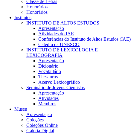
Classe de Letras
Honorários
Honorários
Institutos
INSTITUTO DE ALTOS ESTUDOS
Apresentação
Atividades do IAE
Conferências do Instituto de Altos Estudos (IAE)
Cátedra da UNESCO
INSTITUTO DE LEXICOLOGIA E
LEXICOGRAFIA
Apresentação
Dicionário
Vocabulário
Thesaurus
Acervo Lexicográfico
Seminário de Jovens Cientistas
Apresentação
Atividades
Membros
Museu
Apresentação
Coleções
Coleções Online
Galeria Digital