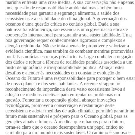
na
marinha enfrenta uma crise inédita. A sua conservação não é apenas
uma questão de responsabilidade ambiental mas também uma
necessidade para garantir a segurança alimentar, a saúde dos
ecossistemas e a estabilidade do clima global. A governação dos
(Naçõe
oceanos é uma questão crítica no cenário global. Dada a sua
natureza transfronteiriça, são essenciais uma governação eficaz e
arquitet
cooperação internacional para garantir a sua sustentabilidade. Uma
boa governação requer conhecimentos rigorosos e complexos e
atenção redobrada. Não se trata apenas de promover e valorizar a
evidência científica, mas também de combater mentiras promovidas
por falsas notícias e crenças pós-factuais. Urge combater a negação
Unidas)
dos dados e refutar a fábrica de realidades paralelas associada a um
misto de ignorância e irresponsabilidade politica. Abraçar estes
desafios e atender às necessidades em constante evolução do
da
Oceano do Futuro é uma responsabilidade para proteger o bem-estar
de nosso planeta e dos seus habitantes. A recente viragem no
reconhecimento da importância deste vasto ecossistema levou à
adoção de medidas coletivas para enfrentar os problemas em
questão. Fomentar a cooperação global, abraçar inovações
tecnológicas, promover a conservação e restauração deste
ecossistema e adotar medidas de ação climática permitirá garantir u
UNCLO
futuro mais sustentável e próspero para o Oceano global, para as
gerações atuais e futuras. À medida que olhamos para o futuro,
torna-se claro que o oceano desempenhará um papel crítico no
caminho para um mundo mais sustentável. O caminho é sinuoso e