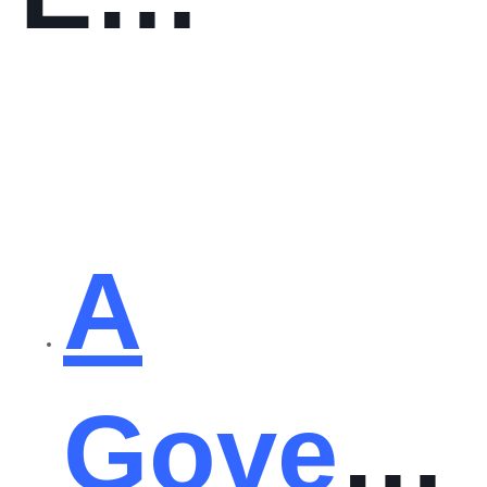
Governa
A
Govern