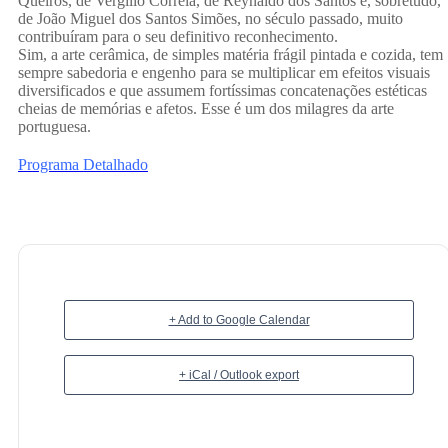
Queirós, de Vergílio Correia, de Reynaldo dos Santos e, sobretudo,
de João Miguel dos Santos Simões, no século passado, muito
contribuíram para o seu definitivo reconhecimento.
Sim, a arte cerâmica, de simples matéria frágil pintada e cozida, tem
sempre sabedoria e engenho para se multiplicar em efeitos visuais
diversificados e que assumem fortíssimas concatenações estéticas
cheias de memórias e afetos. Esse é um dos milagres da arte
portuguesa.
Programa Detalhado
+ Add to Google Calendar
+ iCal / Outlook export