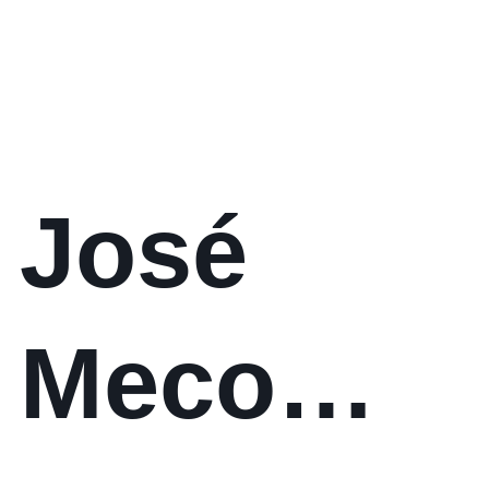
Ciclo dos
Mestres
José
Meco