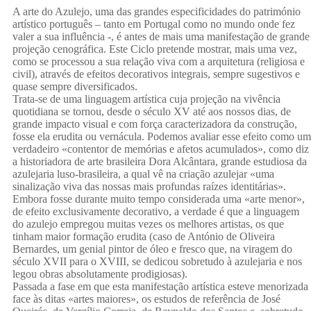
(ESAD,
A arte do Azulejo, uma das grandes especificidades do património
artístico português – tanto em Portugal como no mundo onde fez
valer a sua influência -, é antes de mais uma manifestação de grande
projeção cenográfica. Este Ciclo pretende mostrar, mais uma vez,
como se processou a sua relação viva com a arquitetura (religiosa e
IAO)
civil), através de efeitos decorativos integrais, sempre sugestivos e
quase sempre diversificados.
Trata-se de uma linguagem artística cuja projeção na vivência
quotidiana se tornou, desde o século XV até aos nossos dias, de
grande impacto visual e com força caracterizadora da construção,
fosse ela erudita ou vernácula. Podemos avaliar esse efeito como um
verdadeiro «contentor de memórias e afetos acumulados», como diz
a historiadora de arte brasileira Dora Alcântara, grande estudiosa da
azulejaria luso-brasileira, a qual vê na criação azulejar «uma
sinalização viva das nossas mais profundas raízes identitárias».
Embora fosse durante muito tempo considerada uma «arte menor»,
de efeito exclusivamente decorativo, a verdade é que a linguagem
do azulejo empregou muitas vezes os melhores artistas, os que
tinham maior formação erudita (caso de António de Oliveira
Bernardes, um genial pintor de óleo e fresco que, na viragem do
século XVII para o XVIII, se dedicou sobretudo à azulejaria e nos
legou obras absolutamente prodigiosas).
Passada a fase em que esta manifestação artística esteve menorizada
face às ditas «artes maiores», os estudos de referência de José