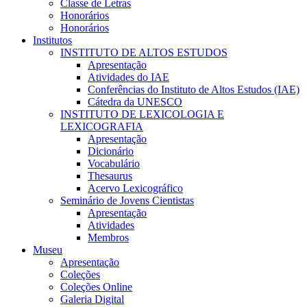
Classe de Letras
Honorários
Honorários
Institutos
INSTITUTO DE ALTOS ESTUDOS
Apresentação
Atividades do IAE
Conferências do Instituto de Altos Estudos (IAE)
Cátedra da UNESCO
INSTITUTO DE LEXICOLOGIA E
LEXICOGRAFIA
Apresentação
Dicionário
Vocabulário
Thesaurus
Acervo Lexicográfico
Seminário de Jovens Cientistas
Apresentação
Atividades
Membros
Museu
Apresentação
Coleções
Coleções Online
Galeria Digital