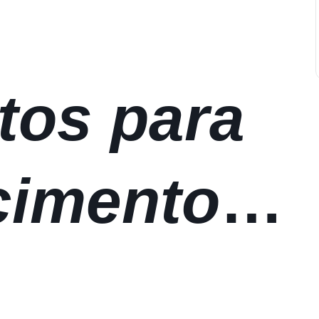
tos para
cimento
temas