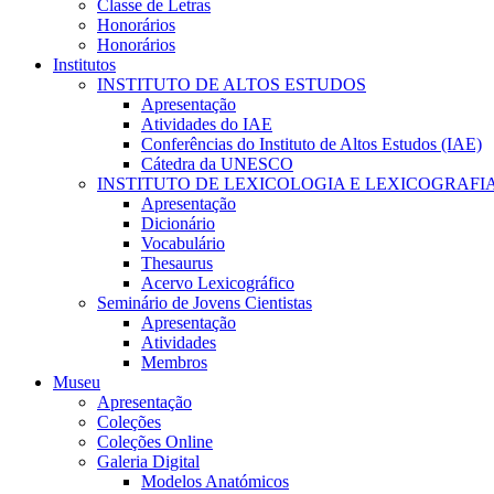
Classe de Letras
Honorários
Honorários
Institutos
INSTITUTO DE ALTOS ESTUDOS
Apresentação
Atividades do IAE
Conferências do Instituto de Altos Estudos (IAE)
Cátedra da UNESCO
INSTITUTO DE LEXICOLOGIA E LEXICOGRAFI
Apresentação
Dicionário
Vocabulário
Thesaurus
Acervo Lexicográfico
Seminário de Jovens Cientistas
Apresentação
Atividades
Membros
Museu
Apresentação
Coleções
Coleções Online
Galeria Digital
Modelos Anatómicos