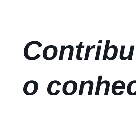
Contribu
o conhe
dos sis