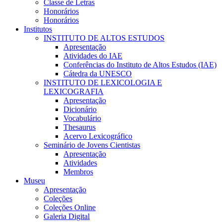
Classe de Letras
Honorários
Honorários
Institutos
INSTITUTO DE ALTOS ESTUDOS
Apresentação
Atividades do IAE
Conferências do Instituto de Altos Estudos (IAE)
Cátedra da UNESCO
INSTITUTO DE LEXICOLOGIA E
LEXICOGRAFIA
Apresentação
Dicionário
Vocabulário
Thesaurus
Acervo Lexicográfico
Seminário de Jovens Cientistas
Apresentação
Atividades
Membros
Museu
Apresentação
Coleções
Coleções Online
Galeria Digital