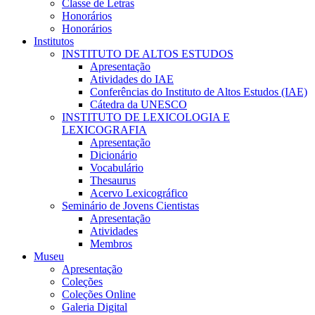
Classe de Letras
Honorários
Honorários
Institutos
INSTITUTO DE ALTOS ESTUDOS
Apresentação
Atividades do IAE
Conferências do Instituto de Altos Estudos (IAE)
Cátedra da UNESCO
INSTITUTO DE LEXICOLOGIA E
LEXICOGRAFIA
Apresentação
Dicionário
Vocabulário
Thesaurus
Acervo Lexicográfico
Seminário de Jovens Cientistas
Apresentação
Atividades
Membros
Museu
Apresentação
Coleções
Coleções Online
Galeria Digital