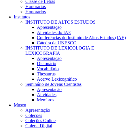
Classe de Letras
Honorários
Honorários
Institutos
INSTITUTO DE ALTOS ESTUDOS
Apresentação
Atividades do IAE
Conferências do Instituto de Altos Estudos (IAE)
Cátedra da UNESCO
INSTITUTO DE LEXICOLOGIA E
LEXICOGRAFIA
Apresentação
Dicionário
Vocabulário
Thesaurus
Acervo Lexicográfico
Seminário de Jovens Cientistas
Apresentação
Atividades
Membros
Museu
Apresentação
Coleções
Coleções Online
Galeria Digital