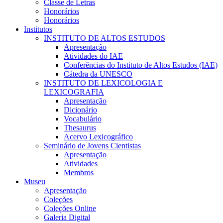
Classe de Letras
Honorários
Honorários
Institutos
INSTITUTO DE ALTOS ESTUDOS
Apresentação
Atividades do IAE
Conferências do Instituto de Altos Estudos (IAE)
Cátedra da UNESCO
INSTITUTO DE LEXICOLOGIA E
LEXICOGRAFIA
Apresentação
Dicionário
Vocabulário
Thesaurus
Acervo Lexicográfico
Seminário de Jovens Cientistas
Apresentação
Atividades
Membros
Museu
Apresentação
Coleções
Coleções Online
Galeria Digital