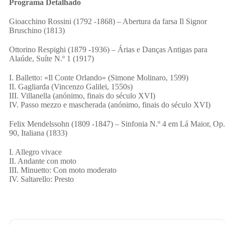
Programa Detalhado
Gioacchino Rossini (1792 -1868) – Abertura da farsa Il Signor
Bruschino (1813)
Ottorino Respighi (1879 -1936) – Árias e Danças Antigas para
Alaúde, Suíte N.º 1 (1917)
I. Balletto: «Il Conte Orlando» (Simone Molinaro, 1599)
II. Gagliarda (Vincenzo Galilei, 1550s)
III. Villanella (anónimo, finais do século XVI)
IV. Passo mezzo e mascherada (anónimo, finais do século XVI)
Felix Mendelssohn (1809 -1847) – Sinfonia N.º 4 em Lá Maior, Op.
90, Italiana (1833)
I. Allegro vivace
II. Andante con moto
III. Minuetto: Con moto moderato
IV. Saltarello: Presto