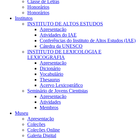
Classe de Letras
Honorários
Honorários
Institutos
INSTITUTO DE ALTOS ESTUDOS
Apresentação
Atividades do IAE
Conferências do Instituto de Altos Estudos (IAE)
Cátedra da UNESCO
INSTITUTO DE LEXICOLOGIA E
LEXICOGRAFIA
Apresentação
Dicionário
Vocabulário
Thesaurus
Acervo Lexicográfico
Seminário de Jovens Cientistas
Apresentação
Atividades
Membros
Museu
Apresentação
Coleções
Coleções Online
Galeria Digital