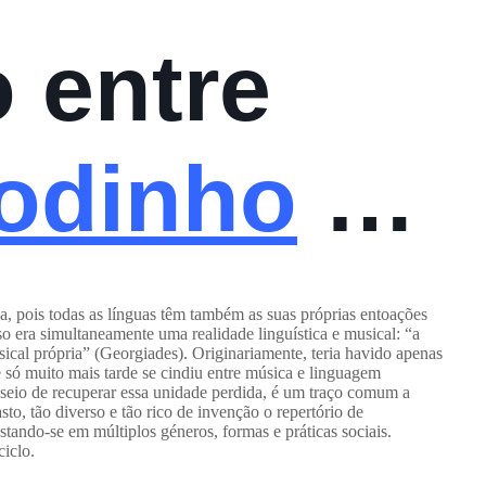
o entre
odinho
e
egre
a, pois todas as línguas têm também as suas próprias entoações
rso era simultaneamente uma realidade linguística e musical: “a
ical própria” (Georgiades). Originariamente, teria havido apenas
só muito mais tarde se cindiu entre música e linguagem
seio de recuperar essa unidade perdida, é um traço comum a
sto, tão diverso e tão rico de invenção o repertório de
stando-se em múltiplos géneros, formas e práticas sociais.
ciclo.