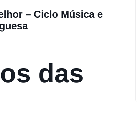
lhor – Ciclo Música e
uguesa
os das