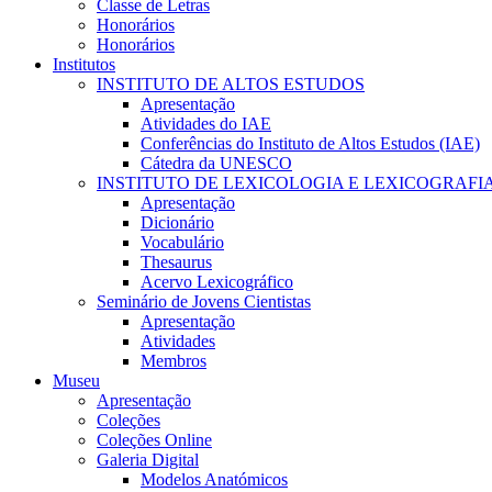
Classe de Letras
Honorários
Honorários
Institutos
INSTITUTO DE ALTOS ESTUDOS
Apresentação
Atividades do IAE
Conferências do Instituto de Altos Estudos (IAE)
Cátedra da UNESCO
INSTITUTO DE LEXICOLOGIA E LEXICOGRAFI
Apresentação
Dicionário
Vocabulário
Thesaurus
Acervo Lexicográfico
Seminário de Jovens Cientistas
Apresentação
Atividades
Membros
Museu
Apresentação
Coleções
Coleções Online
Galeria Digital
Modelos Anatómicos