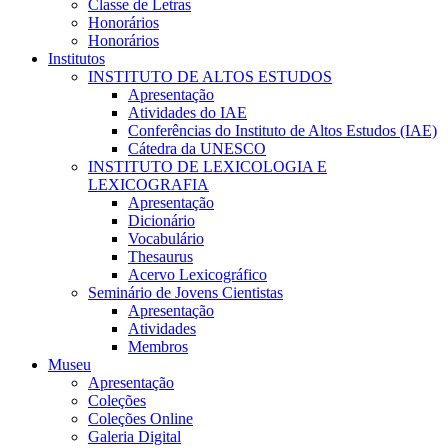
Classe de Letras
Honorários
Honorários
Institutos
INSTITUTO DE ALTOS ESTUDOS
Apresentação
Atividades do IAE
Conferências do Instituto de Altos Estudos (IAE)
Cátedra da UNESCO
INSTITUTO DE LEXICOLOGIA E
LEXICOGRAFIA
Apresentação
Dicionário
Vocabulário
Thesaurus
Acervo Lexicográfico
Seminário de Jovens Cientistas
Apresentação
Atividades
Membros
Museu
Apresentação
Coleções
Coleções Online
Galeria Digital