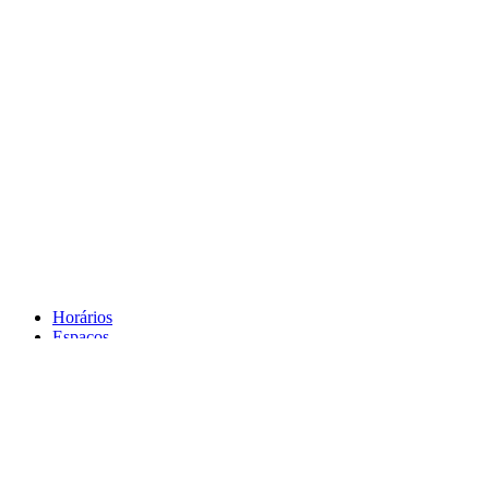
Horários
Espaços
Enquadramento Legal
Política de privacidade
Contactos
Agenda
Notícias
Facebook
Instagram
Youtube
Auxicon-mail