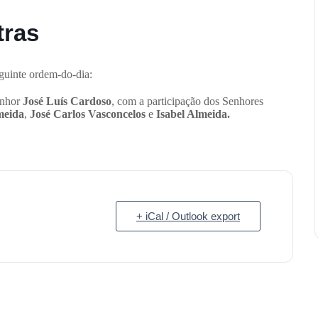
tras
guinte ordem-do-dia:
enhor
José Luís Cardoso
, com a participação dos Senhores
meida
,
José Carlos Vasconcelos
e
Isabel Almeida.
+ iCal / Outlook export