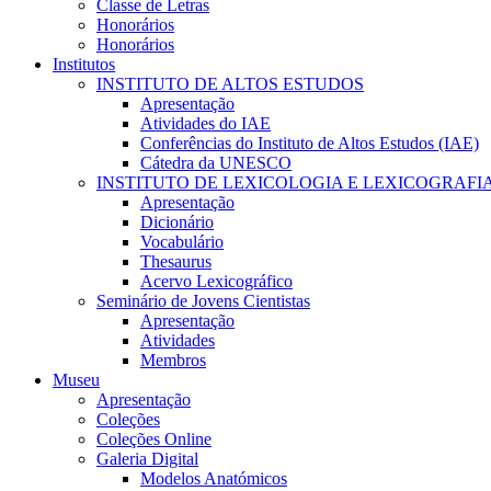
Classe de Letras
Honorários
Honorários
Institutos
INSTITUTO DE ALTOS ESTUDOS
Apresentação
Atividades do IAE
Conferências do Instituto de Altos Estudos (IAE)
Cátedra da UNESCO
INSTITUTO DE LEXICOLOGIA E LEXICOGRAFI
Apresentação
Dicionário
Vocabulário
Thesaurus
Acervo Lexicográfico
Seminário de Jovens Cientistas
Apresentação
Atividades
Membros
Museu
Apresentação
Coleções
Coleções Online
Galeria Digital
Modelos Anatómicos