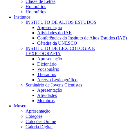
Classe de Letras
Honorários
Honorários
Institutos
INSTITUTO DE ALTOS ESTUDOS
Apresentação
Atividades do IAE
Conferências do Instituto de Altos Estudos (IAE)
Cátedra da UNESCO
INSTITUTO DE LEXICOLOGIA E
LEXICOGRAFIA
Apresentação
Dicionário
Vocabulário
Thesaurus
Acervo Lexicográfico
Seminário de Jovens Cientistas
Apresentação
Atividades
Membros
Museu
Apresentação
Coleções
Coleções Online
Galeria Digital