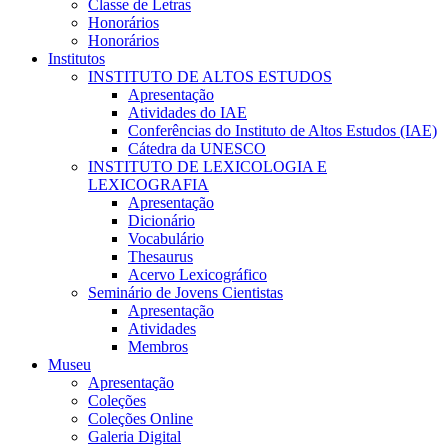
Classe de Letras
Honorários
Honorários
Institutos
INSTITUTO DE ALTOS ESTUDOS
Apresentação
Atividades do IAE
Conferências do Instituto de Altos Estudos (IAE)
Cátedra da UNESCO
INSTITUTO DE LEXICOLOGIA E
LEXICOGRAFIA
Apresentação
Dicionário
Vocabulário
Thesaurus
Acervo Lexicográfico
Seminário de Jovens Cientistas
Apresentação
Atividades
Membros
Museu
Apresentação
Coleções
Coleções Online
Galeria Digital