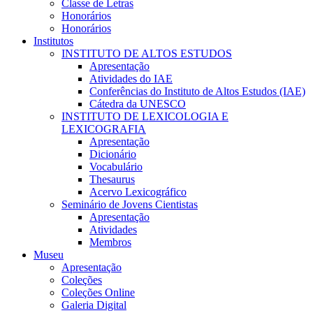
Classe de Letras
Honorários
Honorários
Institutos
INSTITUTO DE ALTOS ESTUDOS
Apresentação
Atividades do IAE
Conferências do Instituto de Altos Estudos (IAE)
Cátedra da UNESCO
INSTITUTO DE LEXICOLOGIA E
LEXICOGRAFIA
Apresentação
Dicionário
Vocabulário
Thesaurus
Acervo Lexicográfico
Seminário de Jovens Cientistas
Apresentação
Atividades
Membros
Museu
Apresentação
Coleções
Coleções Online
Galeria Digital