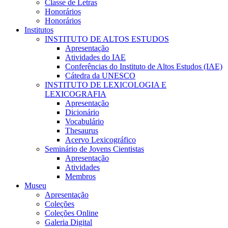
Classe de Letras
Honorários
Honorários
Institutos
INSTITUTO DE ALTOS ESTUDOS
Apresentação
Atividades do IAE
Conferências do Instituto de Altos Estudos (IAE)
Cátedra da UNESCO
INSTITUTO DE LEXICOLOGIA E
LEXICOGRAFIA
Apresentação
Dicionário
Vocabulário
Thesaurus
Acervo Lexicográfico
Seminário de Jovens Cientistas
Apresentação
Atividades
Membros
Museu
Apresentação
Coleções
Coleções Online
Galeria Digital