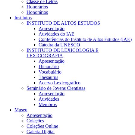
Classe de Letras
Honorários
Honorários
Institutos
INSTITUTO DE ALTOS ESTUDOS
Apresentação
Atividades do IAE
Conferências do Instituto de Altos Estudos (IAE)
Cátedra da UNESCO
INSTITUTO DE LEXICOLOGIA E
LEXICOGRAFIA
Apresentação
Dicionário
Vocabulário
Thesaurus
Acervo Lexicográfico
Seminário de Jovens Cientistas
Apresentação
Atividades
Membros
Museu
Apresentação
Coleções
Coleções Online
Galeria Digital