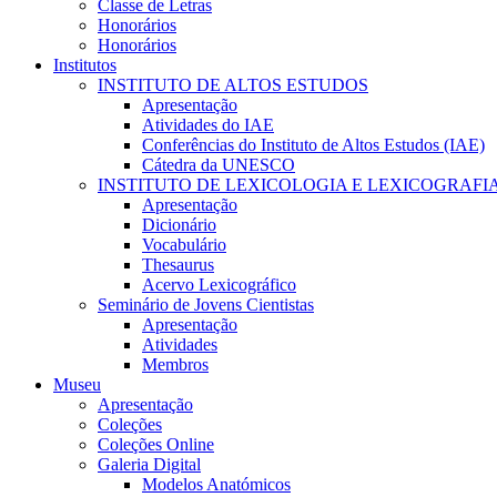
Classe de Letras
Honorários
Honorários
Institutos
INSTITUTO DE ALTOS ESTUDOS
Apresentação
Atividades do IAE
Conferências do Instituto de Altos Estudos (IAE)
Cátedra da UNESCO
INSTITUTO DE LEXICOLOGIA E LEXICOGRAFI
Apresentação
Dicionário
Vocabulário
Thesaurus
Acervo Lexicográfico
Seminário de Jovens Cientistas
Apresentação
Atividades
Membros
Museu
Apresentação
Coleções
Coleções Online
Galeria Digital
Modelos Anatómicos