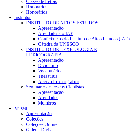
Classe de Letras
Honorários
Honorários
Institutos
INSTITUTO DE ALTOS ESTUDOS
Apresentação
Atividades do IAE
Conferências do Instituto de Altos Estudos (IAE)
Cátedra da UNESCO
INSTITUTO DE LEXICOLOGIA E
LEXICOGRAFIA
Apresentação
Dicionário
Vocabulário
Thesaurus
Acervo Lexicográfico
Seminário de Jovens Cientistas
Apresentação
Atividades
Membros
Museu
Apresentação
Coleções
Coleções Online
Galeria Digital