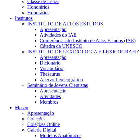
Classe de Letras
Honorários
Honorários
Institutos
INSTITUTO DE ALTOS ESTUDOS
Apresentação
Atividades do IAE
Conferências do Instituto de Altos Estudos (IAE)
Cátedra da UNESCO
INSTITUTO DE LEXICOLOGIA E LEXICOGRAFI
Apresentação
Dicionário
Vocabulário
Thesaurus
Acervo Lexicográfico
Seminário de Jovens Cientistas
Apresentação
Atividades
Membros
Museu
Apresentação
Coleções
Coleções Online
Galeria Digital
Modelos Anatómicos