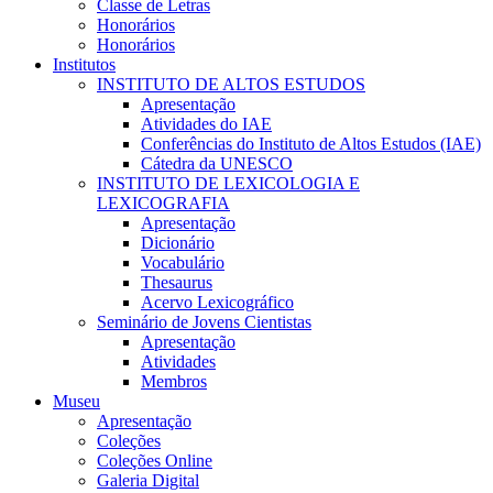
Classe de Letras
Honorários
Honorários
Institutos
INSTITUTO DE ALTOS ESTUDOS
Apresentação
Atividades do IAE
Conferências do Instituto de Altos Estudos (IAE)
Cátedra da UNESCO
INSTITUTO DE LEXICOLOGIA E
LEXICOGRAFIA
Apresentação
Dicionário
Vocabulário
Thesaurus
Acervo Lexicográfico
Seminário de Jovens Cientistas
Apresentação
Atividades
Membros
Museu
Apresentação
Coleções
Coleções Online
Galeria Digital