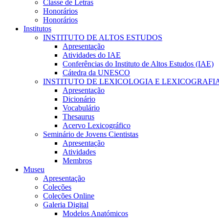
Classe de Letras
Honorários
Honorários
Institutos
INSTITUTO DE ALTOS ESTUDOS
Apresentação
Atividades do IAE
Conferências do Instituto de Altos Estudos (IAE)
Cátedra da UNESCO
INSTITUTO DE LEXICOLOGIA E LEXICOGRAFI
Apresentação
Dicionário
Vocabulário
Thesaurus
Acervo Lexicográfico
Seminário de Jovens Cientistas
Apresentação
Atividades
Membros
Museu
Apresentação
Coleções
Coleções Online
Galeria Digital
Modelos Anatómicos