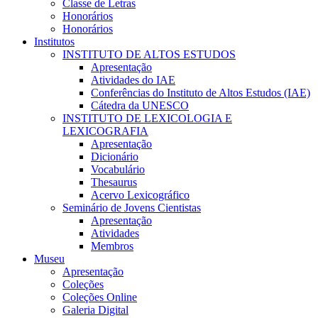
Classe de Letras
Honorários
Honorários
Institutos
INSTITUTO DE ALTOS ESTUDOS
Apresentação
Atividades do IAE
Conferências do Instituto de Altos Estudos (IAE)
Cátedra da UNESCO
INSTITUTO DE LEXICOLOGIA E
LEXICOGRAFIA
Apresentação
Dicionário
Vocabulário
Thesaurus
Acervo Lexicográfico
Seminário de Jovens Cientistas
Apresentação
Atividades
Membros
Museu
Apresentação
Coleções
Coleções Online
Galeria Digital