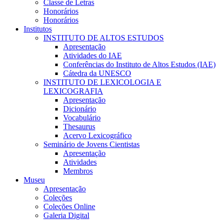
Classe de Letras
Honorários
Honorários
Institutos
INSTITUTO DE ALTOS ESTUDOS
Apresentação
Atividades do IAE
Conferências do Instituto de Altos Estudos (IAE)
Cátedra da UNESCO
INSTITUTO DE LEXICOLOGIA E
LEXICOGRAFIA
Apresentação
Dicionário
Vocabulário
Thesaurus
Acervo Lexicográfico
Seminário de Jovens Cientistas
Apresentação
Atividades
Membros
Museu
Apresentação
Coleções
Coleções Online
Galeria Digital