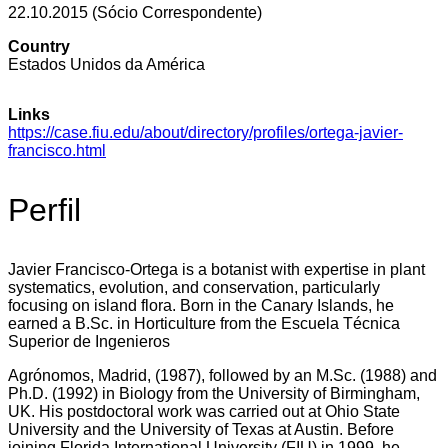
22.10.2015 (Sócio Correspondente)
Country
Estados Unidos da América
Links
https://case.fiu.edu/about/directory/profiles/ortega-javier-
francisco.html
Perfil
Javier Francisco-Ortega is a botanist with expertise in plant
systematics, evolution, and conservation, particularly
focusing on island flora. Born in the Canary Islands, he
earned a B.Sc. in Horticulture from the Escuela Técnica
Superior de Ingenieros
Agrónomos, Madrid, (1987), followed by an M.Sc. (1988) and
Ph.D. (1992) in Biology from the University of Birmingham,
UK. His postdoctoral work was carried out at Ohio State
University and the University of Texas at Austin. Before
joining Florida International University (FIU) in 1999, he