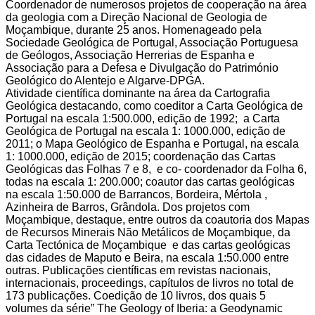
Coordenador de numerosos projetos de cooperação na área
da geologia com a Direção Nacional de Geologia de
Moçambique, durante 25 anos. Homenageado pela
Sociedade Geológica de Portugal, Associação Portuguesa
de Geólogos, Associação Herrerias de Espanha e
Associação para a Defesa e Divulgação do Património
Geológico do Alentejo e Algarve-DPGA.
Atividade científica dominante na área da Cartografia
Geológica destacando, como coeditor a Carta Geológica de
Portugal na escala 1:500.000, edição de 1992; a Carta
Geológica de Portugal na escala 1: 1000.000, edição de
2011; o Mapa Geológico de Espanha e Portugal, na escala
1: 1000.000, edição de 2015; coordenação das Cartas
Geológicas das Folhas 7 e 8, e co- coordenador da Folha 6,
todas na escala 1: 200.000; coautor das cartas geológicas
na escala 1:50.000 de Barrancos, Bordeira, Mértola ,
Azinheira de Barros, Grândola. Dos projetos com
Moçambique, destaque, entre outros da coautoria dos Mapas
de Recursos Minerais Não Metálicos de Moçambique, da
Carta Tectónica de Moçambique e das cartas geológicas
das cidades de Maputo e Beira, na escala 1:50.000 entre
outras. Publicações científicas em revistas nacionais,
internacionais, proceedings, capítulos de livros no total de
173 publicações. Coedição de 10 livros, dos quais 5
volumes da série” The Geology of Iberia: a Geodynamic