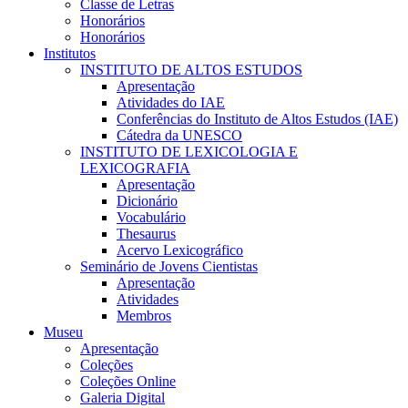
Classe de Letras
Honorários
Honorários
Institutos
INSTITUTO DE ALTOS ESTUDOS
Apresentação
Atividades do IAE
Conferências do Instituto de Altos Estudos (IAE)
Cátedra da UNESCO
INSTITUTO DE LEXICOLOGIA E
LEXICOGRAFIA
Apresentação
Dicionário
Vocabulário
Thesaurus
Acervo Lexicográfico
Seminário de Jovens Cientistas
Apresentação
Atividades
Membros
Museu
Apresentação
Coleções
Coleções Online
Galeria Digital