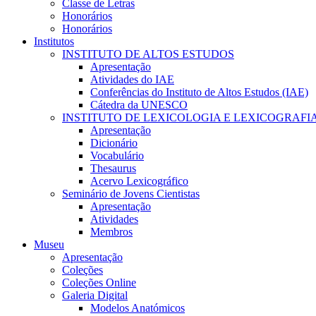
Classe de Letras
Honorários
Honorários
Institutos
INSTITUTO DE ALTOS ESTUDOS
Apresentação
Atividades do IAE
Conferências do Instituto de Altos Estudos (IAE)
Cátedra da UNESCO
INSTITUTO DE LEXICOLOGIA E LEXICOGRAFI
Apresentação
Dicionário
Vocabulário
Thesaurus
Acervo Lexicográfico
Seminário de Jovens Cientistas
Apresentação
Atividades
Membros
Museu
Apresentação
Coleções
Coleções Online
Galeria Digital
Modelos Anatómicos