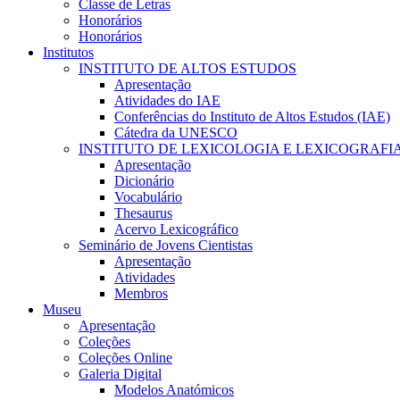
Classe de Letras
Honorários
Honorários
Institutos
INSTITUTO DE ALTOS ESTUDOS
Apresentação
Atividades do IAE
Conferências do Instituto de Altos Estudos (IAE)
Cátedra da UNESCO
INSTITUTO DE LEXICOLOGIA E LEXICOGRAFI
Apresentação
Dicionário
Vocabulário
Thesaurus
Acervo Lexicográfico
Seminário de Jovens Cientistas
Apresentação
Atividades
Membros
Museu
Apresentação
Coleções
Coleções Online
Galeria Digital
Modelos Anatómicos