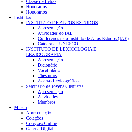
Classe de Letras
Honorários
Honorários
Institutos
INSTITUTO DE ALTOS ESTUDOS
Apresentação
Atividades do IAE
Conferências do Instituto de Altos Estudos (IAE)
Cátedra da UNESCO
INSTITUTO DE LEXICOLOGIA E
LEXICOGRAFIA
Apresentação
Dicionário
Vocabulário
Thesaurus
Acervo Lexicográfico
Seminário de Jovens Cientistas
Apresentação
Atividades
Membros
Museu
Apresentação
Coleções
Coleções Online
Galeria Digital