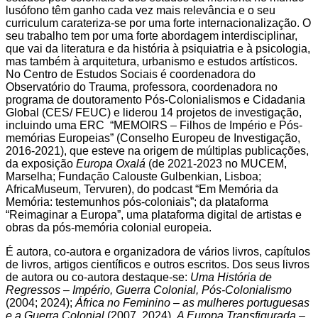
lusófono têm ganho cada vez mais relevância e o seu
curriculum carateriza-se por uma forte internacionalização. O
seu trabalho tem por uma forte abordagem interdisciplinar,
que vai da literatura e da história à psiquiatria e à psicologia,
mas também à arquitetura, urbanismo e estudos artísticos.
No Centro de Estudos Sociais é coordenadora do
Observatório do Trauma, professora, coordenadora no
programa de doutoramento Pós-Colonialismos e Cidadania
Global (CES/ FEUC) e liderou 14 projetos de investigação,
incluindo uma ERC “MEMOIRS – Filhos de Império e Pós-
memórias Europeias” (Conselho Europeu de Investigação,
2016-2021), que esteve na origem de múltiplas publicações,
da exposição
Europa Oxalá
(de 2021-2023 no MUCEM,
Marselha; Fundação Calouste Gulbenkian, Lisboa;
AfricaMuseum, Tervuren), do podcast “Em Memória da
Memória: testemunhos pós-coloniais”; da plataforma
“Reimaginar a Europa”, uma plataforma digital de artistas e
obras da pós-memória colonial europeia.
É autora, co-autora e organizadora de vários livros, capítulos
de livros, artigos científicos e outros escritos. Dos seus livros
de autora ou co-autora destaque-se:
Uma História de
Regressos – Império, Guerra Colonial, Pós-Colonialismo
(2004; 2024);
África no Feminino – as mulheres portuguesas
e a Guerra Colonial
(2007, 2024),
A Europa Transfigurada –