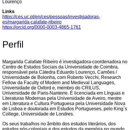
Lourenço
Links
https://ces.uc.pt/en/ces/pessoas/investigadoras-
es/margarida-calafate-ribeiro
https://orcid.org/0000-0003-4865-1761
Perfil
Margarida Calafate Ribeiro é investigadora-coordenadora no
Centro de Estudos Sociais da Universidade de Coimbra,
responsável pela Cátedra Eduardo Lourenço, Camões /
Universidade de Bolonha, com Roberto Vecchi, Research
Fellow da Faculty of Modern and Medieval Languages,
Universidade de Oxford e, membro do CRILUS,
Universidade de Paris-Nanterre. É licenciada em Línguas e
Literaturas Modernas pela Universidade de Aveiro, mestre
em Literatura e Cultura Portuguesa pela Universidade Nova
de Lisboa e doutorada em Estudos Portugueses, pelo King´s
College, Universidade de Londres.
Os seus trabalhos no âmbito dos estudos literários, dos
estudos pós-coloniais e dos estudos da memória no mundo