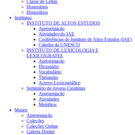
Classe de Letras
Honorários
Honorários
Institutos
INSTITUTO DE ALTOS ESTUDOS
Apresentação
Atividades do IAE
Conferências do Instituto de Altos Estudos (IAE)
Cátedra da UNESCO
INSTITUTO DE LEXICOLOGIA E
LEXICOGRAFIA
Apresentação
Dicionário
Vocabulário
Thesaurus
Acervo Lexicográfico
Seminário de Jovens Cientistas
Apresentação
Atividades
Membros
Museu
Apresentação
Coleções
Coleções Online
Galeria Digital