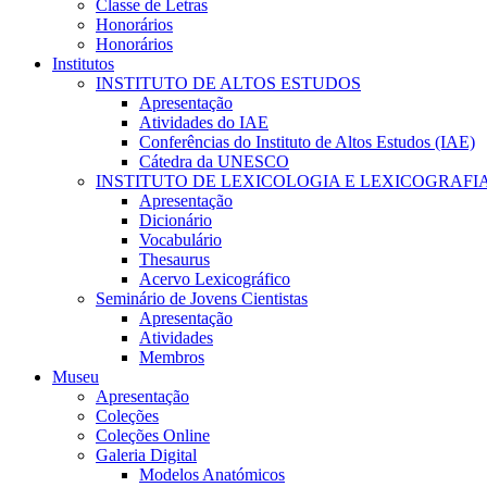
Classe de Letras
Honorários
Honorários
Institutos
INSTITUTO DE ALTOS ESTUDOS
Apresentação
Atividades do IAE
Conferências do Instituto de Altos Estudos (IAE)
Cátedra da UNESCO
INSTITUTO DE LEXICOLOGIA E LEXICOGRAFI
Apresentação
Dicionário
Vocabulário
Thesaurus
Acervo Lexicográfico
Seminário de Jovens Cientistas
Apresentação
Atividades
Membros
Museu
Apresentação
Coleções
Coleções Online
Galeria Digital
Modelos Anatómicos