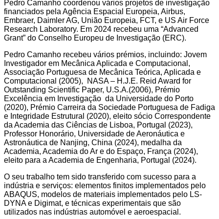
Pedro Camanho coordenou vários projetos de investigação
financiados pela Agência Espacial Europeia, Airbus,
Embraer, Daimler AG, União Europeia, FCT, e US Air Force
Research Laboratory. Em 2024 recebeu uma “Advanced
Grant” do Conselho Europeu de Investigação (ERC).
Pedro Camanho recebeu vários prémios, incluindo: Jovem
Investigador em Mecânica Aplicada e Computacional,
Associação Portuguesa de Mecânica Teórica, Aplicada e
Computacional (2005), NASA – H.J.E. Reid Award for
Outstanding Scientific Paper, U.S.A.(2006), Prémio
Excelência em Investigação da Universidade do Porto
(2020), Prémio Carreira da Sociedade Portuguesa de Fadiga
e Integridade Estrutural (2020), eleito sócio Correspondente
da Academia das Ciências de Lisboa, Portugal (2023),
Professor Honorário, Universidade de Aeronáutica e
Astronáutica de Nanjing, China (2024), medalha da
Academia, Academia do Ar e do Espaço, França (2024),
eleito para a Academia de Engenharia, Portugal (2024).
O seu trabalho tem sido transferido com sucesso para a
indústria e serviços: elementos finitos implementados pelo
ABAQUS, modelos de materiais implementados pelo LS-
DYNA e Digimat, e técnicas experimentais que são
utilizados nas indústrias automóvel e aeroespacial.