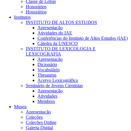
Classe de Letras
Honorários
Honorários
Institutos
INSTITUTO DE ALTOS ESTUDOS
Apresentação
Atividades do IAE
Conferências do Instituto de Altos Estudos (IAE)
Cátedra da UNESCO
INSTITUTO DE LEXICOLOGIA E
LEXICOGRAFIA
Apresentação
Dicionário
Vocabulário
Thesaurus
Acervo Lexicográfico
Seminário de Jovens Cientistas
Apresentação
Atividades
Membros
Museu
Apresentação
Coleções
Coleções Online
Galeria Digital