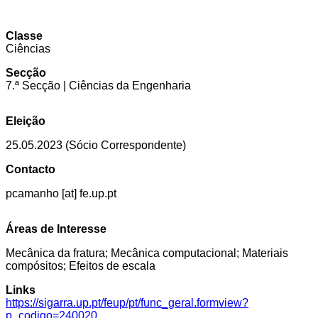
Classe
Ciências
Secção
7.ª Secção | Ciências da Engenharia
Eleição
25.05.2023 (Sócio Correspondente)
Contacto
pcamanho [at] fe.up.pt
Áreas de Interesse
Mecânica da fratura; Mecânica computacional; Materiais
compósitos; Efeitos de escala
Links
https://sigarra.up.pt/feup/pt/func_geral.formview?
p_codigo=240020