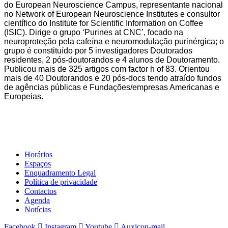
do European Neuroscience Campus, representante nacional
no Network of European Neuroscience Institutes e consultor
científico do Institute for Scientific Information on Coffee
(ISIC). Dirige o grupo ‘Purines at CNC’, focado na
neuroproteção pela cafeína e neuromodulação purinérgica; o
grupo é constituído por 5 investigadores Doutorados
residentes, 2 pós-doutorandos e 4 alunos de Doutoramento.
Publicou mais de 325 artigos com factor h of 83. Orientou
mais de 40 Doutorandos e 20 pós-docs tendo atraído fundos
de agências públicas e Fundações/empresas Americanas e
Europeias.
Horários
Espaços
Enquadramento Legal
Política de privacidade
Contactos
Agenda
Notícias
Facebook
Instagram
Youtube
Auxicon-mail