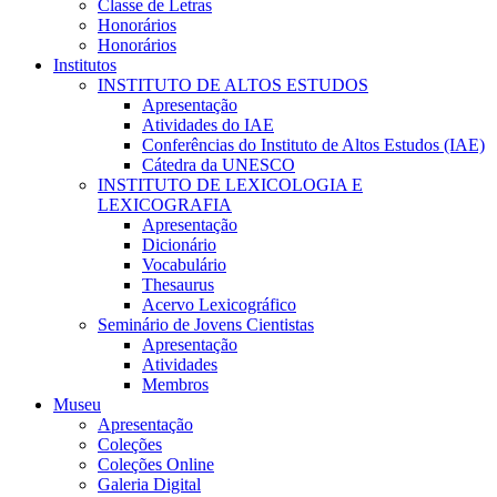
Classe de Letras
Honorários
Honorários
Institutos
INSTITUTO DE ALTOS ESTUDOS
Apresentação
Atividades do IAE
Conferências do Instituto de Altos Estudos (IAE)
Cátedra da UNESCO
INSTITUTO DE LEXICOLOGIA E
LEXICOGRAFIA
Apresentação
Dicionário
Vocabulário
Thesaurus
Acervo Lexicográfico
Seminário de Jovens Cientistas
Apresentação
Atividades
Membros
Museu
Apresentação
Coleções
Coleções Online
Galeria Digital