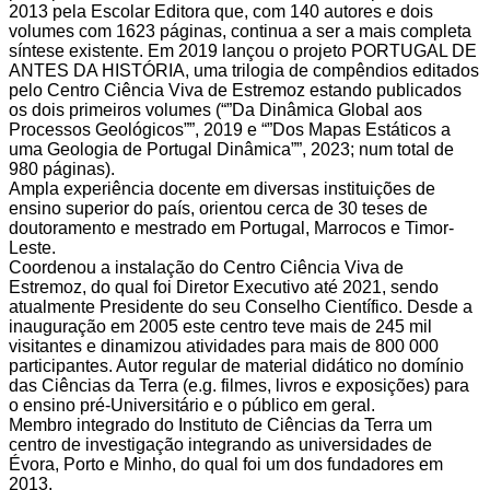
2013 pela Escolar Editora que, com 140 autores e dois
volumes com 1623 páginas, continua a ser a mais completa
síntese existente. Em 2019 lançou o projeto PORTUGAL DE
ANTES DA HISTÓRIA, uma trilogia de compêndios editados
pelo Centro Ciência Viva de Estremoz estando publicados
os dois primeiros volumes (“”Da Dinâmica Global aos
Processos Geológicos””, 2019 e “”Dos Mapas Estáticos a
uma Geologia de Portugal Dinâmica””, 2023; num total de
980 páginas).
Ampla experiência docente em diversas instituições de
ensino superior do país, orientou cerca de 30 teses de
doutoramento e mestrado em Portugal, Marrocos e Timor-
Leste.
Coordenou a instalação do Centro Ciência Viva de
Estremoz, do qual foi Diretor Executivo até 2021, sendo
atualmente Presidente do seu Conselho Científico. Desde a
inauguração em 2005 este centro teve mais de 245 mil
visitantes e dinamizou atividades para mais de 800 000
participantes. Autor regular de material didático no domínio
das Ciências da Terra (e.g. filmes, livros e exposições) para
o ensino pré-Universitário e o público em geral.
Membro integrado do Instituto de Ciências da Terra um
centro de investigação integrando as universidades de
Évora, Porto e Minho, do qual foi um dos fundadores em
2013.