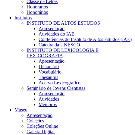
Classe de Letras
Honorários
Honorários
Institutos
INSTITUTO DE ALTOS ESTUDOS
Apresentação
Atividades do IAE
Conferências do Instituto de Altos Estudos (IAE)
Cátedra da UNESCO
INSTITUTO DE LEXICOLOGIA E
LEXICOGRAFIA
Apresentação
Dicionário
Vocabulário
Thesaurus
Acervo Lexicográfico
Seminário de Jovens Cientistas
Apresentação
Atividades
Membros
Museu
Apresentação
Coleções
Coleções Online
Galeria Digital