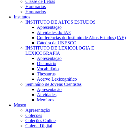
Classe de Letras
Honorários
Honorários
Institutos
INSTITUTO DE ALTOS ESTUDOS
Apresentação
Atividades do IAE
Conferências do Instituto de Altos Estudos (IAE)
Cátedra da UNESCO
INSTITUTO DE LEXICOLOGIA E
LEXICOGRAFIA
Apresentação
Dicionário
Vocabulário
Thesaurus
Acervo Lexicográfico
Seminário de Jovens Cientistas
Apresentação
Atividades
Membros
Museu
Apresentação
Coleções
Coleções Online
Galeria Digital