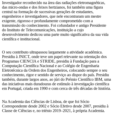
Investigador reconhecido na área das radiações eletromagnéticas,
das micro-ondas e dos feixes hertzianos, foi também uma figura
central na formação de sucessivas gerações de estudantes,
engenheiros e investigadores, que nele encontraram um mestre
exigente, rigoroso e profundamente comprometido com a
transmissão do conhecimento. Foi cofundador e antigo Presidente
do Instituto de Telecomunicações, instituição a cujo
desenvolvimento dedicou uma parte muito significativa da sua vida
científica e institucional.
O seu contributo ultrapassou largamente a atividade académica.
Presidiu à JNICT, onde teve um papel relevante na orientação dos
Programas CIENCIA e STRIDE, presidiu à Fundação para a
Computação Científica Nacional e ao Colégio de Engenharia
Eletrotécnica da Ordem dos Engenheiros, colocando sempre o seu
conhecimento, rigor e sentido de serviço ao dispor do país. Presidiu
também, durante largos anos, ao júri do Prémio Científico IBM, uma
das iniciativas mais duradouras de estímulo à investigação científica
em Portugal, criada em 1990 e com cerca de três décadas de história.
Na Academia das Ciências de Lisboa, de que foi Sócio
Correspondente desde 2002 e Sócio Efetivo desde 2007, presidiu à
Classe de Ciências e, no triénio 2019–2021, à própria Academia.