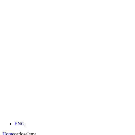
ENG
Home
carlosalema