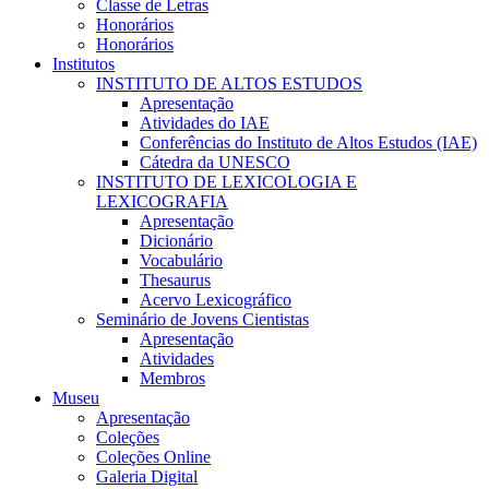
Classe de Letras
Honorários
Honorários
Institutos
INSTITUTO DE ALTOS ESTUDOS
Apresentação
Atividades do IAE
Conferências do Instituto de Altos Estudos (IAE)
Cátedra da UNESCO
INSTITUTO DE LEXICOLOGIA E
LEXICOGRAFIA
Apresentação
Dicionário
Vocabulário
Thesaurus
Acervo Lexicográfico
Seminário de Jovens Cientistas
Apresentação
Atividades
Membros
Museu
Apresentação
Coleções
Coleções Online
Galeria Digital