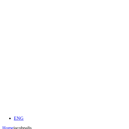
ENG
Home
jacobpalis