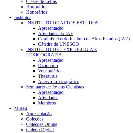
Classe de Letras
Honorários
Honorários
Institutos
INSTITUTO DE ALTOS ESTUDOS
Apresentação
Atividades do IAE
Conferências do Instituto de Altos Estudos (IAE)
Cátedra da UNESCO
INSTITUTO DE LEXICOLOGIA E
LEXICOGRAFIA
Apresentação
Dicionário
Vocabulário
Thesaurus
Acervo Lexicográfico
Seminário de Jovens Cientistas
Apresentação
Atividades
Membros
Museu
Apresentação
Coleções
Coleções Online
Galeria Digital