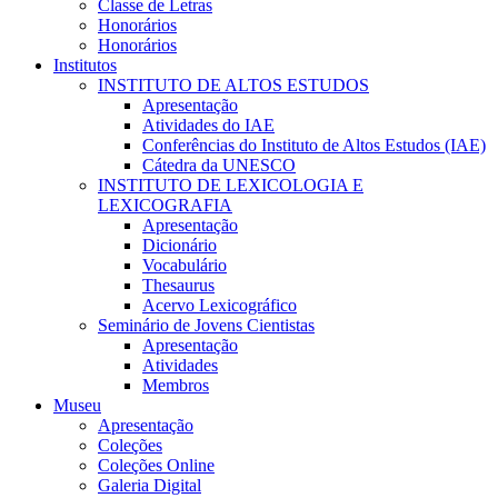
Classe de Letras
Honorários
Honorários
Institutos
INSTITUTO DE ALTOS ESTUDOS
Apresentação
Atividades do IAE
Conferências do Instituto de Altos Estudos (IAE)
Cátedra da UNESCO
INSTITUTO DE LEXICOLOGIA E
LEXICOGRAFIA
Apresentação
Dicionário
Vocabulário
Thesaurus
Acervo Lexicográfico
Seminário de Jovens Cientistas
Apresentação
Atividades
Membros
Museu
Apresentação
Coleções
Coleções Online
Galeria Digital