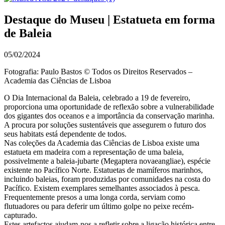
Destaque do Museu | Estatueta em forma
de Baleia
05/02/2024
Fotografia: Paulo Bastos © Todos os Direitos Reservados –
Academia das Ciências de Lisboa
O Dia Internacional da Baleia, celebrado a 19 de fevereiro,
proporciona uma oportunidade de reflexão sobre a vulnerabilidade
dos gigantes dos oceanos e a importância da conservação marinha.
A procura por soluções sustentáveis que assegurem o futuro dos
seus habitats está dependente de todos.
Nas coleções da Academia das Ciências de Lisboa existe uma
estatueta em madeira com a representação de uma baleia,
possivelmente a baleia-jubarte (Megaptera novaeangliae), espécie
existente no Pacífico Norte. Estatuetas de mamíferos marinhos,
incluindo baleias, foram produzidas por comunidades na costa do
Pacífico. Existem exemplares semelhantes associados à pesca.
Frequentemente presos a uma longa corda, serviam como
flutuadores ou para deferir um último golpe no peixe recém-
capturado.
Estes artefactos ajudam-nos a refletir sobre a ligação histórica entre