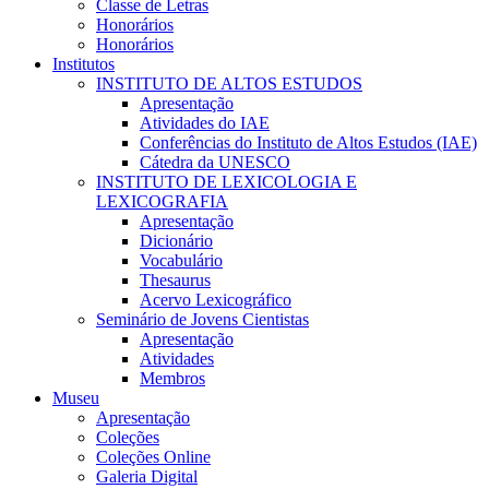
Classe de Letras
Honorários
Honorários
Institutos
INSTITUTO DE ALTOS ESTUDOS
Apresentação
Atividades do IAE
Conferências do Instituto de Altos Estudos (IAE)
Cátedra da UNESCO
INSTITUTO DE LEXICOLOGIA E
LEXICOGRAFIA
Apresentação
Dicionário
Vocabulário
Thesaurus
Acervo Lexicográfico
Seminário de Jovens Cientistas
Apresentação
Atividades
Membros
Museu
Apresentação
Coleções
Coleções Online
Galeria Digital