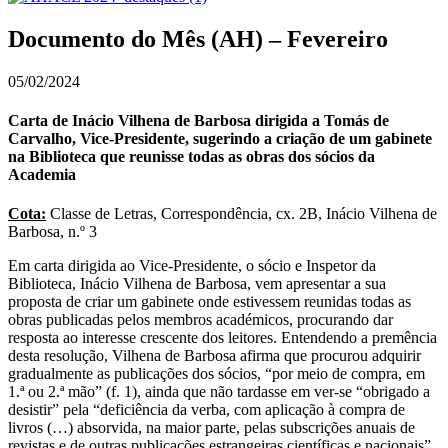
Documento do Mês (AH) – Fevereiro
05/02/2024
Carta de Inácio Vilhena de Barbosa dirigida a Tomás de
Carvalho, Vice-Presidente, sugerindo a criação de um gabinete
na Biblioteca que reunisse todas as obras dos sócios da
Academia
Cota:
Classe de Letras, Correspondência, cx. 2B, Inácio Vilhena de
Barbosa, n.º 3
Em carta dirigida ao Vice-Presidente, o sócio e Inspetor da
Biblioteca, Inácio Vilhena de Barbosa, vem apresentar a sua
proposta de criar um gabinete onde estivessem reunidas todas as
obras publicadas pelos membros académicos, procurando dar
resposta ao interesse crescente dos leitores. Entendendo a premência
desta resolução, Vilhena de Barbosa afirma que procurou adquirir
gradualmente as publicações dos sócios, “por meio de compra, em
1.ª ou 2.ª mão” (f. 1), ainda que não tardasse em ver-se “obrigado a
desistir” pela “deficiência da verba, com aplicação à compra de
livros (…) absorvida, na maior parte, pelas subscrições anuais de
revistas e de outras publicações estrangeiras científicas e nacionais”