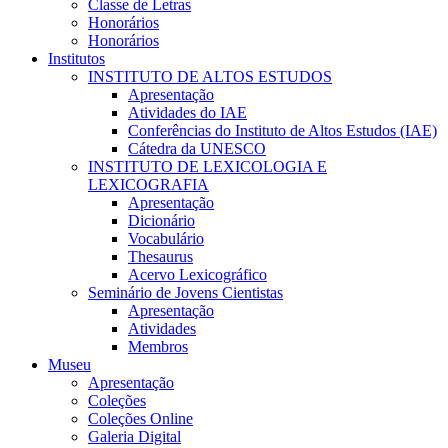
Classe de Letras
Honorários
Honorários
Institutos
INSTITUTO DE ALTOS ESTUDOS
Apresentação
Atividades do IAE
Conferências do Instituto de Altos Estudos (IAE)
Cátedra da UNESCO
INSTITUTO DE LEXICOLOGIA E
LEXICOGRAFIA
Apresentação
Dicionário
Vocabulário
Thesaurus
Acervo Lexicográfico
Seminário de Jovens Cientistas
Apresentação
Atividades
Membros
Museu
Apresentação
Coleções
Coleções Online
Galeria Digital