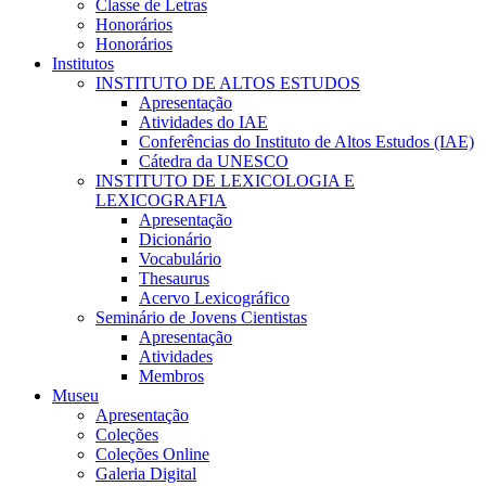
Classe de Letras
Honorários
Honorários
Institutos
INSTITUTO DE ALTOS ESTUDOS
Apresentação
Atividades do IAE
Conferências do Instituto de Altos Estudos (IAE)
Cátedra da UNESCO
INSTITUTO DE LEXICOLOGIA E
LEXICOGRAFIA
Apresentação
Dicionário
Vocabulário
Thesaurus
Acervo Lexicográfico
Seminário de Jovens Cientistas
Apresentação
Atividades
Membros
Museu
Apresentação
Coleções
Coleções Online
Galeria Digital