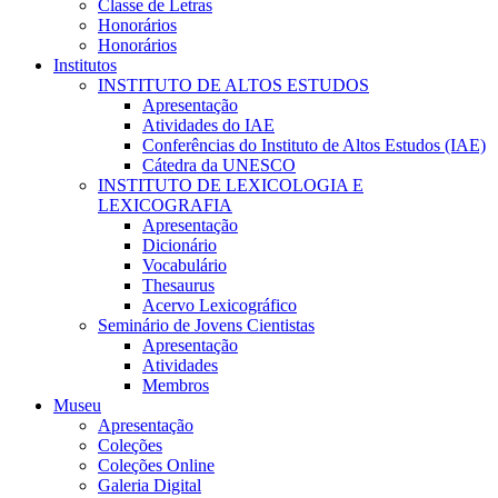
Classe de Letras
Honorários
Honorários
Institutos
INSTITUTO DE ALTOS ESTUDOS
Apresentação
Atividades do IAE
Conferências do Instituto de Altos Estudos (IAE)
Cátedra da UNESCO
INSTITUTO DE LEXICOLOGIA E
LEXICOGRAFIA
Apresentação
Dicionário
Vocabulário
Thesaurus
Acervo Lexicográfico
Seminário de Jovens Cientistas
Apresentação
Atividades
Membros
Museu
Apresentação
Coleções
Coleções Online
Galeria Digital