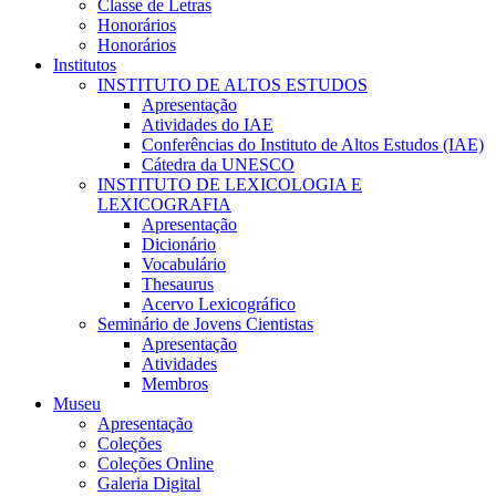
Classe de Letras
Honorários
Honorários
Institutos
INSTITUTO DE ALTOS ESTUDOS
Apresentação
Atividades do IAE
Conferências do Instituto de Altos Estudos (IAE)
Cátedra da UNESCO
INSTITUTO DE LEXICOLOGIA E
LEXICOGRAFIA
Apresentação
Dicionário
Vocabulário
Thesaurus
Acervo Lexicográfico
Seminário de Jovens Cientistas
Apresentação
Atividades
Membros
Museu
Apresentação
Coleções
Coleções Online
Galeria Digital