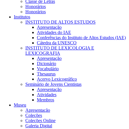
Classe de Letras
Honorários
Honorários
Institutos
INSTITUTO DE ALTOS ESTUDOS
Apresentação
Atividades do IAE
Conferências do Instituto de Altos Estudos (IAE)
Cátedra da UNESCO
INSTITUTO DE LEXICOLOGIA E
LEXICOGRAFIA
Apresentação
Dicionário
Vocabulário
Thesaurus
Acervo Lexicográfico
Seminário de Jovens Cientistas
Apresentação
Atividades
Membros
Museu
Apresentação
Coleções
Coleções Online
Galeria Digital