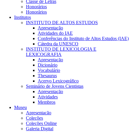
Classe de Letras
Honorários
Honorários
Institutos
INSTITUTO DE ALTOS ESTUDOS
Apresentação
Atividades do IAE
Conferências do Instituto de Altos Estudos (IAE)
Cátedra da UNESCO
INSTITUTO DE LEXICOLOGIA E
LEXICOGRAFIA
Apresentação
Dicionário
Vocabulário
Thesaurus
Acervo Lexicográfico
Seminário de Jovens Cientistas
Apresentação
Atividades
Membros
Museu
Apresentação
Coleções
Coleções Online
Galeria Digital