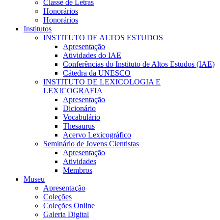
Classe de Letras
Honorários
Honorários
Institutos
INSTITUTO DE ALTOS ESTUDOS
Apresentação
Atividades do IAE
Conferências do Instituto de Altos Estudos (IAE)
Cátedra da UNESCO
INSTITUTO DE LEXICOLOGIA E
LEXICOGRAFIA
Apresentação
Dicionário
Vocabulário
Thesaurus
Acervo Lexicográfico
Seminário de Jovens Cientistas
Apresentação
Atividades
Membros
Museu
Apresentação
Coleções
Coleções Online
Galeria Digital