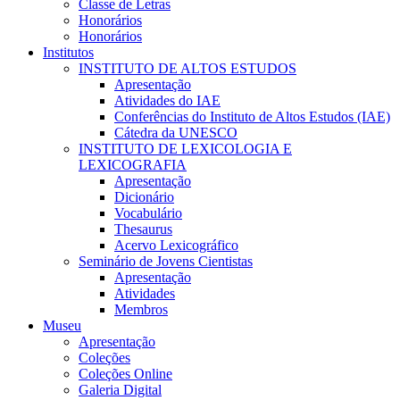
Classe de Letras
Honorários
Honorários
Institutos
INSTITUTO DE ALTOS ESTUDOS
Apresentação
Atividades do IAE
Conferências do Instituto de Altos Estudos (IAE)
Cátedra da UNESCO
INSTITUTO DE LEXICOLOGIA E
LEXICOGRAFIA
Apresentação
Dicionário
Vocabulário
Thesaurus
Acervo Lexicográfico
Seminário de Jovens Cientistas
Apresentação
Atividades
Membros
Museu
Apresentação
Coleções
Coleções Online
Galeria Digital