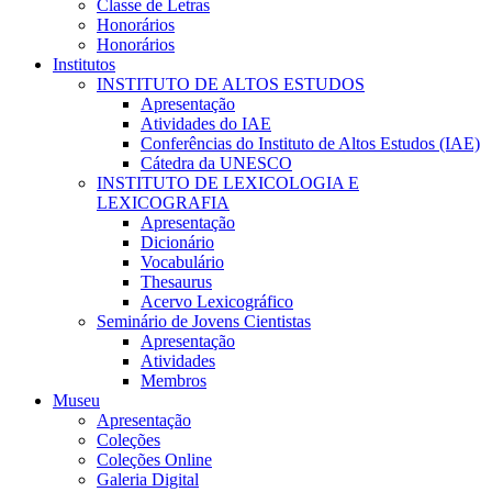
Classe de Letras
Honorários
Honorários
Institutos
INSTITUTO DE ALTOS ESTUDOS
Apresentação
Atividades do IAE
Conferências do Instituto de Altos Estudos (IAE)
Cátedra da UNESCO
INSTITUTO DE LEXICOLOGIA E
LEXICOGRAFIA
Apresentação
Dicionário
Vocabulário
Thesaurus
Acervo Lexicográfico
Seminário de Jovens Cientistas
Apresentação
Atividades
Membros
Museu
Apresentação
Coleções
Coleções Online
Galeria Digital