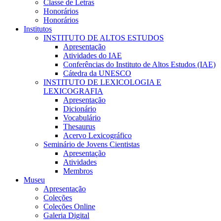
Classe de Letras
Honorários
Honorários
Institutos
INSTITUTO DE ALTOS ESTUDOS
Apresentação
Atividades do IAE
Conferências do Instituto de Altos Estudos (IAE)
Cátedra da UNESCO
INSTITUTO DE LEXICOLOGIA E
LEXICOGRAFIA
Apresentação
Dicionário
Vocabulário
Thesaurus
Acervo Lexicográfico
Seminário de Jovens Cientistas
Apresentação
Atividades
Membros
Museu
Apresentação
Coleções
Coleções Online
Galeria Digital