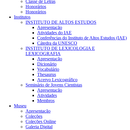
Classe de Letras
Honorários
Honorários
Institutos
INSTITUTO DE ALTOS ESTUDOS
Apresentação
Atividades do IAE
Conferências do Instituto de Altos Estudos (IAE)
Cátedra da UNESCO
INSTITUTO DE LEXICOLOGIA E
LEXICOGRAFIA
Apresentação
Dicionário
Vocabulário
Thesaurus
Acervo Lexicográfico
Seminário de Jovens Cientistas
Apresentação
Atividades
Membros
Museu
Apresentação
Coleções
Coleções Online
Galeria Digital