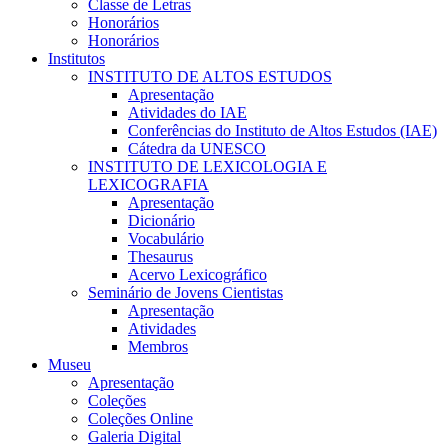
Classe de Letras
Honorários
Honorários
Institutos
INSTITUTO DE ALTOS ESTUDOS
Apresentação
Atividades do IAE
Conferências do Instituto de Altos Estudos (IAE)
Cátedra da UNESCO
INSTITUTO DE LEXICOLOGIA E
LEXICOGRAFIA
Apresentação
Dicionário
Vocabulário
Thesaurus
Acervo Lexicográfico
Seminário de Jovens Cientistas
Apresentação
Atividades
Membros
Museu
Apresentação
Coleções
Coleções Online
Galeria Digital