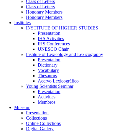
Class of Letters
Class of Letters
Honorary Members
Honorary Members
Institutes
INSTITUTE OF HIGHER STUDIES
Presentation
IHS Activities
IHS Conferences
UNESCO Chair
Institute of Lexicology and Lexicography
Presentation
Dictionary
Vocabulary
Thesaurus
Acervo Lexicográfico
Young Scientists Seminar
Presentation
Activities
Membros
Museum
Presentation
Collections
Online Collections
Digital Gallery